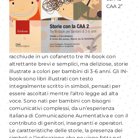
CAA 2”
MLOL
Servizi
Progetti
racchiude in un cofanetto tre IN-book con
altrettante brevi e semplici, ma deliziose, storie
illustrate a colori per bambini di 3-6 anni. Gli IN-
Attività
book sono libri illustrati con testo
integralmente scritto in simboli, pensati per
essere ascoltati mentre l’altro legge ad alta
Bambini e Ragazzi
voce. Sono nati per bambini con bisogni
comunicativi complessi, da un’esperienza
italiana di Comunicazione Aumentativa e con il
Novità
contributo di genitori, insegnanti e operatori.
Le caratteristiche delle storie, la presenza dei
simboli e l’indicazione che ne viene fatta nel