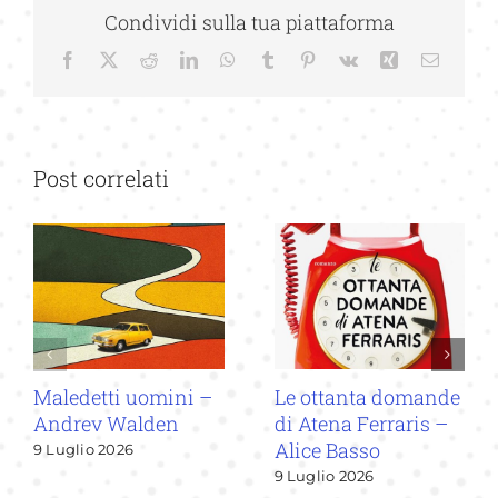
Condividi sulla tua piattaforma
Facebook
X
Reddit
LinkedIn
WhatsApp
Tumblr
Pinterest
Vk
Xing
Email
Post correlati
Maledetti uomini –
Le ottanta domande
Andrev Walden
di Atena Ferraris –
Alice Basso
9 Luglio 2026
9 Luglio 2026