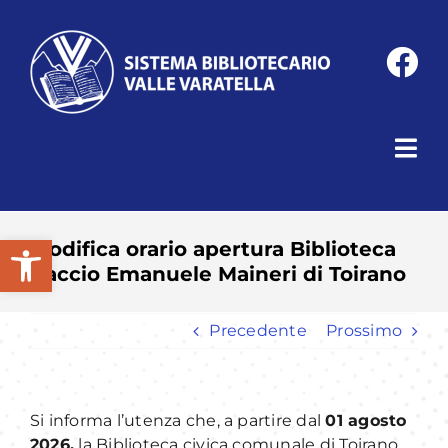
Salta
al
contenuto
Tog
Navi
Home
Apri la barra degli strumenti
Modifica orario apertura Biblioteca
Baccio Emanuele Maineri di Toirano
Sistema Bibliotecario
Precedente
Prossimo
Biblioteche
Si informa l’utenza che, a partire dal
01 agosto
Catalogo
2026,
la Biblioteca civica comunale di Toirano,