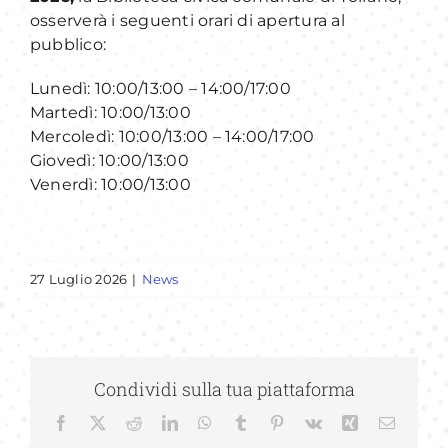
osserverà i seguenti orari di apertura al
pubblico:
MLOL
Lunedì: 10:00/13:00 – 14:00/17:00
Martedì: 10:00/13:00
Servizi
Mercoledì: 10:00/13:00 – 14:00/17:00
Giovedì: 10:00/13:00
Progetti
Venerdì: 10:00/13:00
Attività
27 Luglio 2026
|
News
Bambini e Ragazzi
Novità
Condividi sulla tua piattaforma
Facebook
X
Reddit
LinkedIn
WhatsApp
Tumblr
Pinterest
Vk
Xing
Email